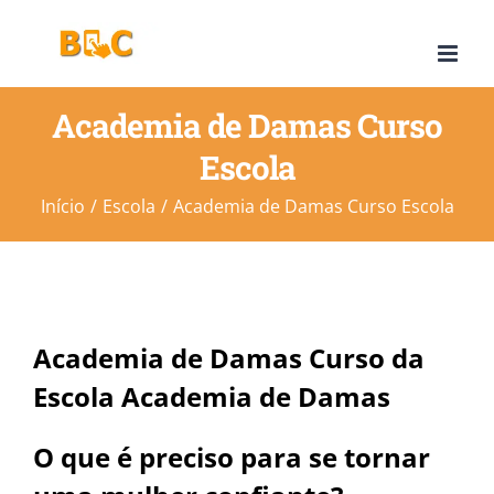
Ir
para
o
Academia de Damas Curso
conteúdo
Escola
Início
Escola
Academia de Damas Curso Escola
Academia de Damas Curso da
Escola Academia de Damas
O que é preciso para se tornar