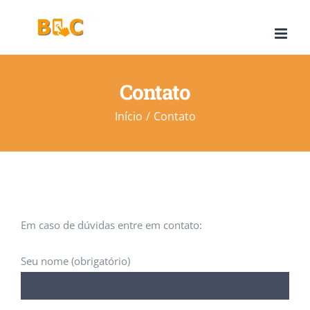
Ir
para
o
conteúdo
Contato
Início
Contato
Em caso de dúvidas entre em contato:
Seu nome (obrigatório)