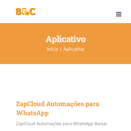
Ir
para
o
conteúdo
Aplicativo
Início
Aplicativo
ZapCloud Automações para
WhatsApp
ZapCloud Automações para WhatsApp Baixar