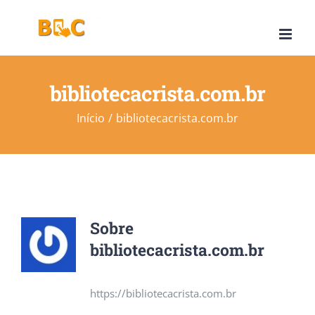
Ir
para
o
conteúdo
bibliotecacrista.com.br
Início
bibliotecacrista.com.br
Sobre
bibliotecacrista.com.br
https://bibliotecacrista.com.br