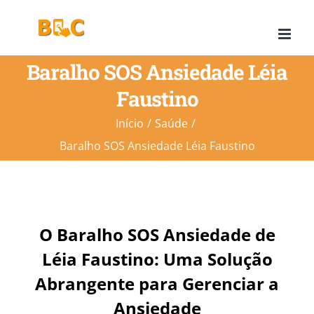
Ir
para
o
Baralho SOS Ansiedade Léia
conteúdo
Faustino
Início
Saúde
Baralho SOS Ansiedade Léia Faustino
O Baralho SOS Ansiedade de
Léia Faustino: Uma Solução
Abrangente para Gerenciar a
Ansiedade