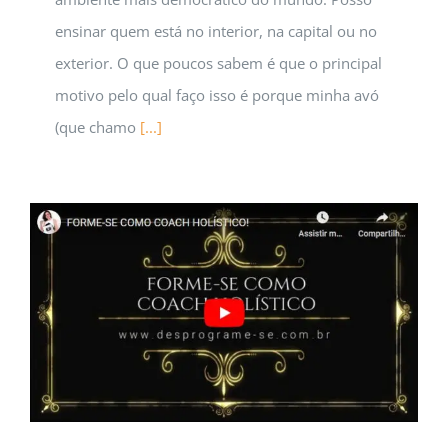
ensinar quem está no interior, na capital ou no
exterior. O que poucos sabem é que o principal
motivo pelo qual faço isso é porque minha avó
(que chamo
[...]