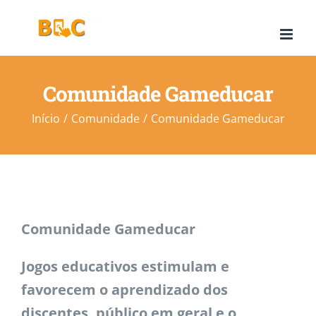
Ir
para
o
conteúdo
Comunidade Gameducar
Início
Comunidade
Comunidade Gameducar
Comunidade Gameducar
Jogos educativos estimulam e
favorecem o aprendizado dos
discentes, público em geral e o