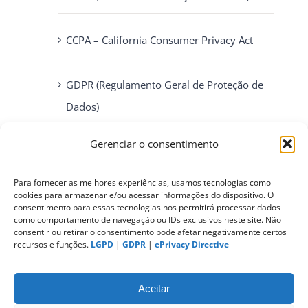
CCPA – California Consumer Privacy Act
GDPR (Regulamento Geral de Proteção de
Dados)
Gerenciar o consentimento
ePrivacy Directive (Diretiva ePrivacidade)
Para fornecer as melhores experiências, usamos tecnologias como
cookies para armazenar e/ou acessar informações do dispositivo. O
PIPEDA (Personal Information Protection
consentimento para essas tecnologias nos permitirá processar dados
and Electronic Documents Act)
como comportamento de navegação ou IDs exclusivos neste site. Não
consentir ou retirar o consentimento pode afetar negativamente certos
recursos e funções.
LGPD
|
GDPR
|
ePrivacy Directive
CONTATO
Aceitar