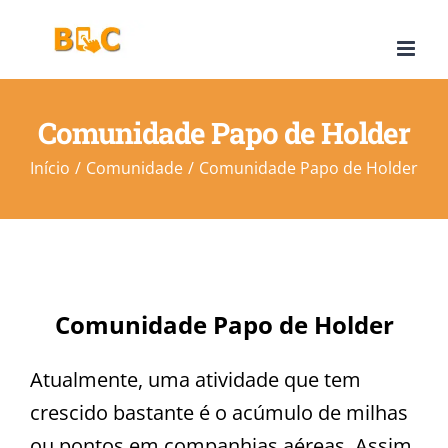
Ir
para
o
conteúdo
Comunidade Papo de Holder
Início
Comunidade
Comunidade Papo de Holder
Comunidade Papo de Holder
Atualmente, uma atividade que tem
crescido bastante é o acúmulo de milhas
ou pontos em companhias aéreas. Assim,