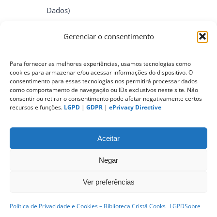
Dados)
Gerenciar o consentimento
ePrivacy Directive (Diretiva ePrivacidade)
Para fornecer as melhores experiências, usamos tecnologias como
cookies para armazenar e/ou acessar informações do dispositivo. O
PIPEDA (Personal Information Protection
consentimento para essas tecnologias nos permitirá processar dados
and Electronic Documents Act)
como comportamento de navegação ou IDs exclusivos neste site. Não
consentir ou retirar o consentimento pode afetar negativamente certos
recursos e funções.
LGPD
|
GDPR
|
ePrivacy Directive
CONTATO
Aceitar
Negar
Ver preferências
Política de Privacidade e Cookies – Biblioteca Cristã Cooks
LGPD
Sobre
sitemap
|