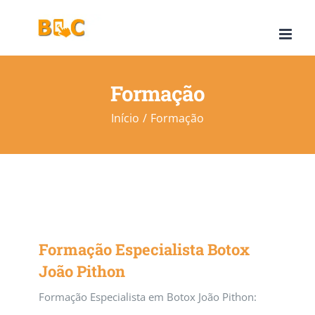
Ir
para
o
conteúdo
Formação
Início
Formação
Formação Especialista Botox
João Pithon
Formação Especialista em Botox João Pithon: