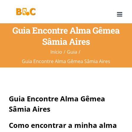
Ir
para
o
Guia Encontre Alma Gêmea
conteúdo
Sâmia Aires
Início
Guia
Guia Encontre Alma Gêmea Sâmia Aires
Guia Encontre Alma Gêmea
Sâmia Aires
Como encontrar a minha alma