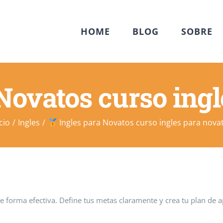
HOME
BLOG
SOBRE
Novatos curso ingl
ício
Ingles
Ingles para Novatos curso ingles para nova
e forma efectiva. Define tus metas claramente y crea tu plan de ap