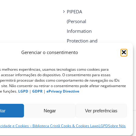
PIPEDA
(Personal
Information
Protection and
Electronic
Gerenciar o consentimento
Documents Act)
s melhores experiências, usamos tecnologias como cookies para
acessar informações do dispositivo. O consentimento para essas
CONTATO
s permitirá processar dados como comportamento de navegação ou IDs
e site. Não consentir ou retirar o consentimento pode afetar negativamente
 e funções.
LGPD
|
GDPR
|
ePrivacy Directive
tar
Negar
Ver preferências
vacidade e Cookies – Biblioteca Cristã Cooks & Cookies Laws
LGPD
Sobre Nós