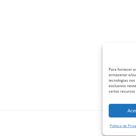
Para fornecer a
armazenar e/ou 
tecnologias no
exclusivos nest
certos recursos
Acei
Política de Pri