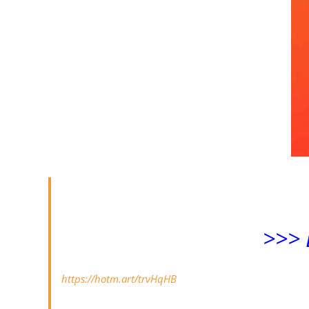
>>> 
https://hotm.art/trvHqHB