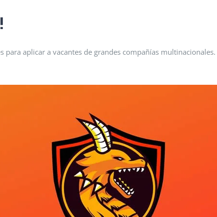
!
iales para aplicar a vacantes de grandes compañías multinacionale