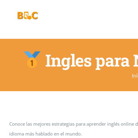
Ir
para
o
conteúdo
Ingles para 
In
Conoce las mejores estrategias para aprender inglés online d
idioma más hablado en el mundo.