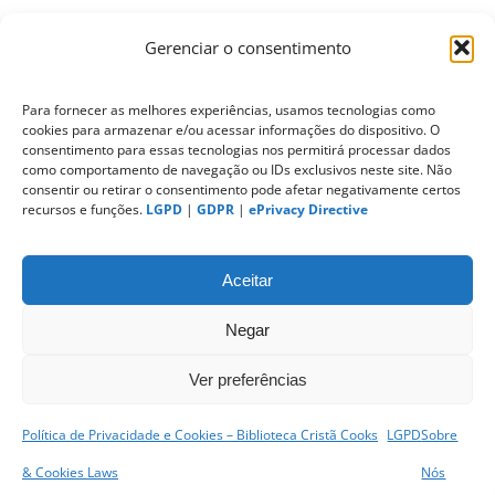
Gerenciar o consentimento
ePrivacy Directive (Diretiva ePrivacidade)
Para fornecer as melhores experiências, usamos tecnologias como
cookies para armazenar e/ou acessar informações do dispositivo. O
PIPEDA (Personal Information Protection
consentimento para essas tecnologias nos permitirá processar dados
and Electronic Documents Act)
como comportamento de navegação ou IDs exclusivos neste site. Não
consentir ou retirar o consentimento pode afetar negativamente certos
recursos e funções.
LGPD
|
GDPR
|
ePrivacy Directive
CONTATO
Aceitar
Negar
Ver preferências
Política de Privacidade e Cookies – Biblioteca Cristã Cooks
LGPD
Sobre
sitemap
|
& Cookies Laws
Nós