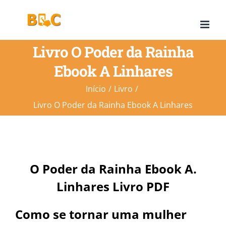
Ir
para
o
Livro O Poder da Rainha
conteúdo
Ebook A Linhares
Início
Livro
Livro O Poder da Rainha Ebook A Linhares
O Poder da Rainha Ebook A.
Linhares Livro PDF
Como se tornar uma mulher