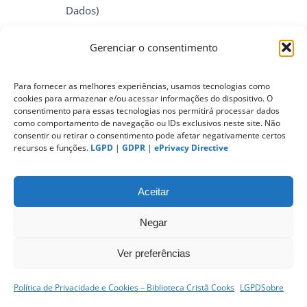
Dados)
Gerenciar o consentimento
ePrivacy Directive (Diretiva ePrivacidade)
Para fornecer as melhores experiências, usamos tecnologias como
cookies para armazenar e/ou acessar informações do dispositivo. O
PIPEDA (Personal Information Protection
consentimento para essas tecnologias nos permitirá processar dados
and Electronic Documents Act)
como comportamento de navegação ou IDs exclusivos neste site. Não
consentir ou retirar o consentimento pode afetar negativamente certos
recursos e funções.
LGPD
|
GDPR
|
ePrivacy Directive
CONTATO
Aceitar
Negar
Ver preferências
Política de Privacidade e Cookies – Biblioteca Cristã Cooks
LGPD
Sobre
sitemap
|