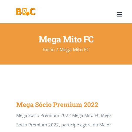
Ir
para
o
conteúdo
Mega Mito FC
Início
Mega Mito FC
Mega Sócio Premium 2022
Mega Sócio Premium 2022 Mega Mito FC Mega
Sócio Premium 2022, participe agora do Maior