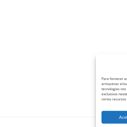
Para fornecer a
armazenar e/ou 
tecnologias no
exclusivos nest
certos recursos
Acei