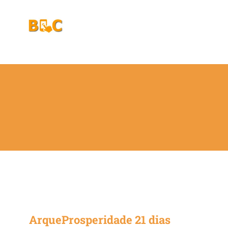
Ir
para
o
conteúdo
ArqueProsperidade 21 dias