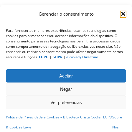
Gerenciar o consentimento
ePrivacy Directive (Diretiva ePrivacidade)
Para fornecer as melhores experiências, usamos tecnologias como
cookies para armazenar e/ou acessar informações do dispositivo. O
PIPEDA (Personal Information Protection
consentimento para essas tecnologias nos permitirá processar dados
and Electronic Documents Act)
como comportamento de navegação ou IDs exclusivos neste site. Não
consentir ou retirar o consentimento pode afetar negativamente certos
recursos e funções.
LGPD
|
GDPR
|
ePrivacy Directive
CONTATO
Aceitar
Negar
Ver preferências
Política de Privacidade e Cookies – Biblioteca Cristã Cooks
LGPD
Sobre
sitemap
|
& Cookies Laws
Nós