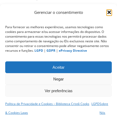
Gerenciar o consentimento
ePrivacy Directive (Diretiva ePrivacidade)
Para fornecer as melhores experiências, usamos tecnologias como
cookies para armazenar e/ou acessar informações do dispositivo. O
PIPEDA (Personal Information Protection
consentimento para essas tecnologias nos permitirá processar dados
and Electronic Documents Act)
como comportamento de navegação ou IDs exclusivos neste site. Não
consentir ou retirar o consentimento pode afetar negativamente certos
recursos e funções.
LGPD
|
GDPR
|
ePrivacy Directive
CONTATO
Aceitar
Negar
Ver preferências
Política de Privacidade e Cookies – Biblioteca Cristã Cooks
LGPD
Sobre
sitemap
|
& Cookies Laws
Nós