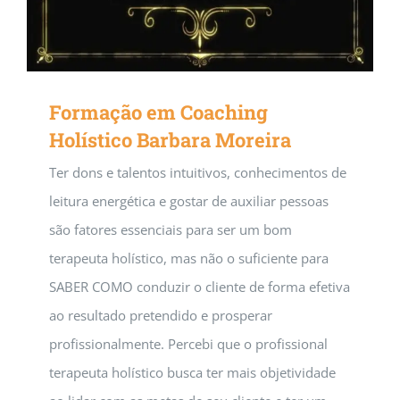
Formação em Coaching
Holístico Barbara Moreira
Ter dons e talentos intuitivos, conhecimentos de
leitura energética e gostar de auxiliar pessoas
são fatores essenciais para ser um bom
terapeuta holístico, mas não o suficiente para
SABER COMO conduzir o cliente de forma efetiva
ao resultado pretendido e prosperar
profissionalmente. Percebi que o profissional
terapeuta holístico busca ter mais objetividade