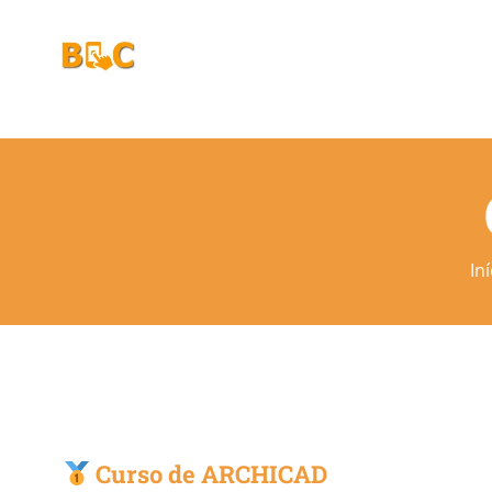
Ir
para
o
conteúdo
Iní
Curso de ARCHICAD