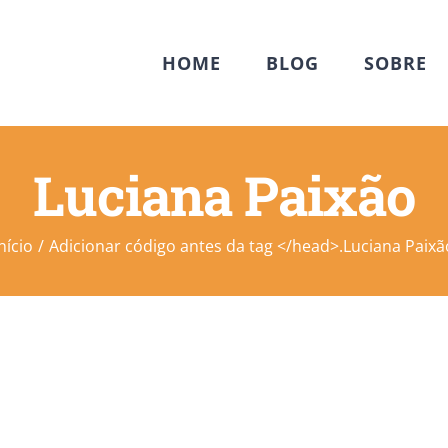
HOME
BLOG
SOBRE
Luciana Paixão
nício
Adicionar código antes da tag </head>.
Luciana Paixã