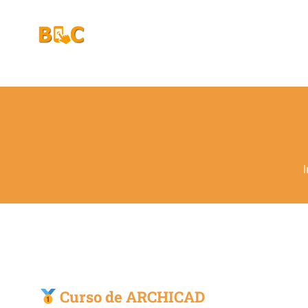
Ir
para
o
conteúdo
I
Curso de ARCHICAD