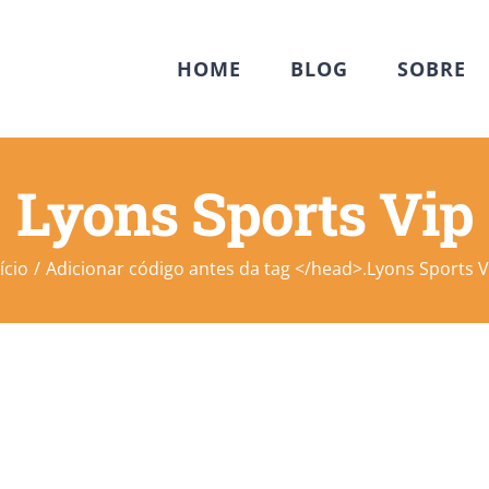
HOME
BLOG
SOBRE
Lyons Sports Vip
ício
Adicionar código antes da tag </head>.
Lyons Sports V