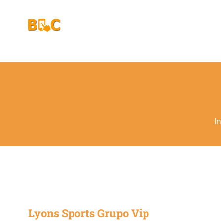
Ir
para
o
conteúdo
In
Lyons Sports Grupo Vip