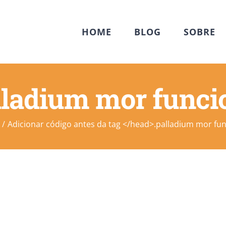
HOME
BLOG
SOBRE
lladium mor funci
Adicionar código antes da tag </head>.
palladium mor fu