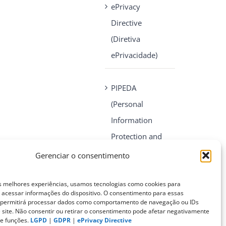
ePrivacy
Directive
(Diretiva
ePrivacidade)
PIPEDA
(Personal
Information
Protection and
Electronic
Gerenciar o consentimento
Documents Act)
s melhores experiências, usamos tecnologias como cookies para
acessar informações do dispositivo. O consentimento para essas
CONTATO
s permitirá processar dados como comportamento de navegação ou IDs
e site. Não consentir ou retirar o consentimento pode afetar negativamente
 e funções.
LGPD
|
GDPR
|
ePrivacy Directive