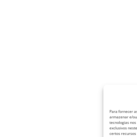
Para fornecer a
armazenar e/ou 
tecnologias no
exclusivos nest
certos recursos