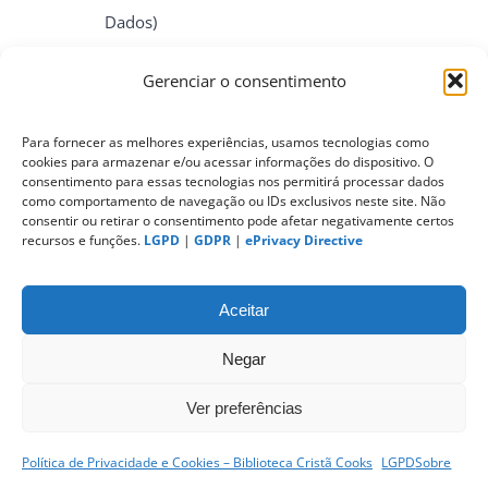
Dados)
Gerenciar o consentimento
ePrivacy Directive (Diretiva ePrivacidade)
Para fornecer as melhores experiências, usamos tecnologias como
cookies para armazenar e/ou acessar informações do dispositivo. O
PIPEDA (Personal Information Protection
consentimento para essas tecnologias nos permitirá processar dados
and Electronic Documents Act)
como comportamento de navegação ou IDs exclusivos neste site. Não
consentir ou retirar o consentimento pode afetar negativamente certos
recursos e funções.
LGPD
|
GDPR
|
ePrivacy Directive
CONTATO
Aceitar
Negar
Ver preferências
Política de Privacidade e Cookies – Biblioteca Cristã Cooks
LGPD
Sobre
sitemap
|