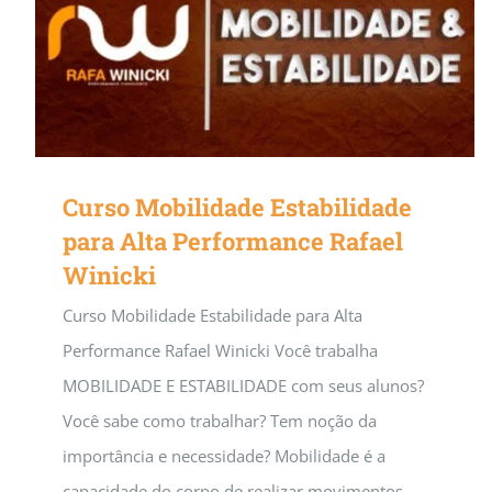
Curso Mobilidade Estabilidade
para Alta Performance Rafael
Winicki
Curso Mobilidade Estabilidade para Alta
Performance Rafael Winicki Você trabalha
MOBILIDADE E ESTABILIDADE com seus alunos?
Você sabe como trabalhar? Tem noção da
importância e necessidade? Mobilidade é a
capacidade do corpo de realizar movimentos