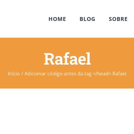
HOME
BLOG
SOBRE
Rafael
Início
Adicionar código antes da tag </head>.
Rafael