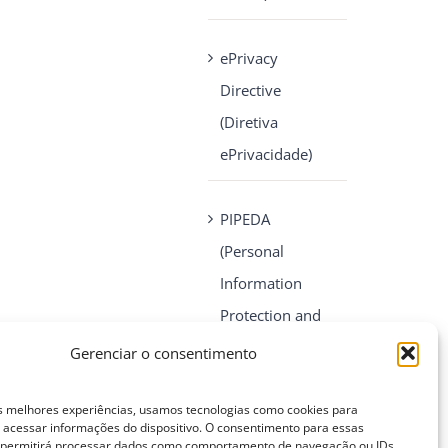
ePrivacy
Directive
(Diretiva
ePrivacidade)
PIPEDA
(Personal
Information
Protection and
Electronic
Gerenciar o consentimento
Documents Act)
s melhores experiências, usamos tecnologias como cookies para
acessar informações do dispositivo. O consentimento para essas
CONTATO
s permitirá processar dados como comportamento de navegação ou IDs