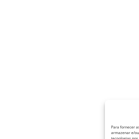
Para fornecer a
armazenar e/ou 
tecnologias no