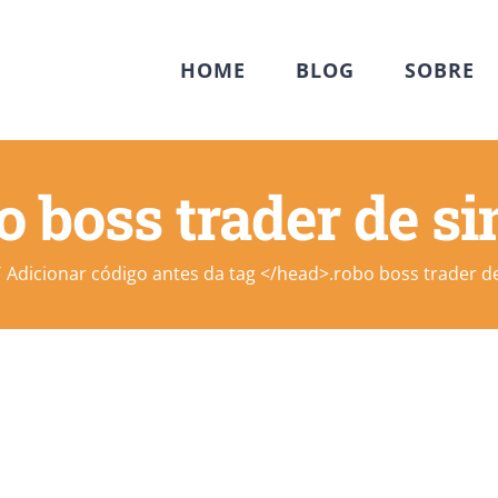
HOME
BLOG
SOBRE
o boss trader de si
Adicionar código antes da tag </head>.
robo boss trader de