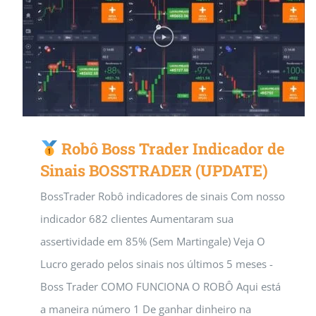
Robô Boss Trader Indicador de
Sinais BOSSTRADER (UPDATE)
BossTrader Robô indicadores de sinais Com nosso
indicador 682 clientes Aumentaram sua
assertividade em 85% (Sem Martingale) Veja O
Lucro gerado pelos sinais nos últimos 5 meses -
Boss Trader COMO FUNCIONA O ROBÔ Aqui está
a maneira número 1 De ganhar dinheiro na