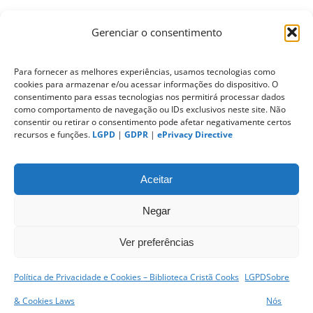
Gerenciar o consentimento
ePrivacy Directive (Diretiva ePrivacidade)
Para fornecer as melhores experiências, usamos tecnologias como
cookies para armazenar e/ou acessar informações do dispositivo. O
PIPEDA (Personal Information Protection
consentimento para essas tecnologias nos permitirá processar dados
and Electronic Documents Act)
como comportamento de navegação ou IDs exclusivos neste site. Não
consentir ou retirar o consentimento pode afetar negativamente certos
recursos e funções.
LGPD
|
GDPR
|
ePrivacy Directive
CONTATO
Aceitar
Negar
Ver preferências
Política de Privacidade e Cookies – Biblioteca Cristã Cooks
LGPD
Sobre
sitemap
|
& Cookies Laws
Nós