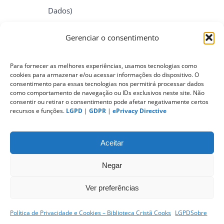
Dados)
Gerenciar o consentimento
ePrivacy Directive (Diretiva ePrivacidade)
Para fornecer as melhores experiências, usamos tecnologias como
cookies para armazenar e/ou acessar informações do dispositivo. O
PIPEDA (Personal Information Protection
consentimento para essas tecnologias nos permitirá processar dados
and Electronic Documents Act)
como comportamento de navegação ou IDs exclusivos neste site. Não
consentir ou retirar o consentimento pode afetar negativamente certos
recursos e funções.
LGPD
|
GDPR
|
ePrivacy Directive
CONTATO
Aceitar
Negar
Ver preferências
Política de Privacidade e Cookies – Biblioteca Cristã Cooks
LGPD
Sobre
sitemap
|