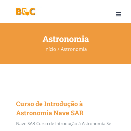
Ir
para
o
conteúdo
Astronomia
Início
Astronomia
Curso de Introdução à
Astronomia Nave SAR
Nave SAR Curso de Introdução à Astronomia Se