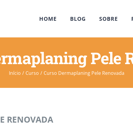
HOME
BLOG
SOBRE
ermaplaning Pele 
Início
Curso
Curso Dermaplaning Pele Renovada
LE RENOVADA