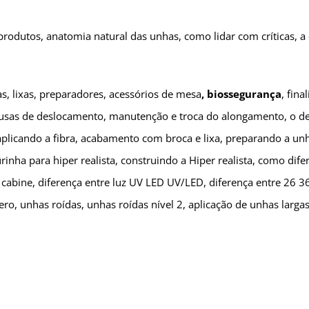
odutos, anatomia natural das unhas, como lidar com críticas, a ca
as, lixas, preparadores, acessórios de mesa
, biossegurança
, fina
ausas de deslocamento, manutenção e troca do alongamento, o de
licando a fibra, acabamento com broca e lixa, preparando a unha
inha para hiper realista, construindo a Hiper realista, como dif
a cabine, diferença entre luz UV LED UV/LED, diferença entre 26 
o, unhas roídas, unhas roídas nível 2, aplicação de unhas larga