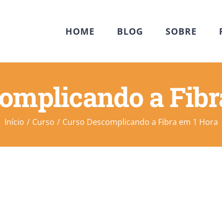
HOME
BLOG
SOBRE
omplicando a Fibr
Início
Curso
Curso Descomplicando a Fibra em 1 Hora