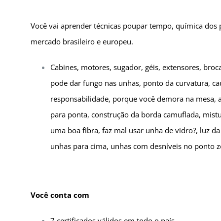
Você vai aprender técnicas poupar tempo, química dos pr
mercado brasileiro e europeu.
Cabines, motores, sugador, géis, extensores, broc
pode dar fungo nas unhas, ponto da curvatura, c
responsabilidade, porque você demora na mesa, ap
para ponta, construção da borda camuflada, mistur
uma boa fibra, faz mal usar unha de vidro?, luz d
unhas para cima, unhas com desníveis no ponto zer
Você conta com
7 certificados válidos em todo o país