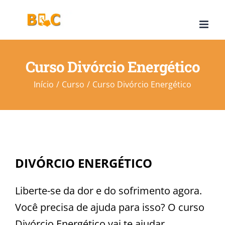
Ir
para
o
conteúdo
Curso Divórcio Energético
Início
Curso
Curso Divórcio Energético
DIVÓRCIO ENERGÉTICO
Liberte-se da dor e do sofrimento agora.
Você precisa de ajuda para isso?
O curso
Divórcio Energético vai te ajudar.