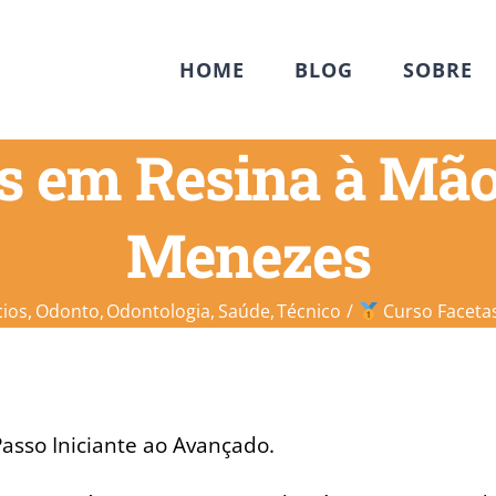
HOME
BLOG
SOBRE
s em Resina à Mão
Menezes
ios
Odonto
Odontologia
Saúde
Técnico
Curso Faceta
asso Iniciante ao Avançado.