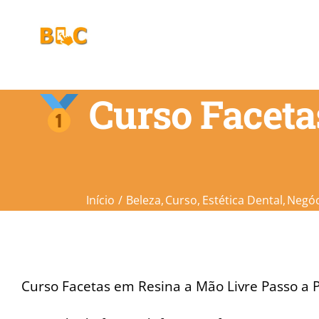
Ir
para
o
conteúdo
Curso Faceta
Início
Beleza
Curso
Estética Dental
Negóc
Curso Facetas em Resina a Mão Livre Passo a P