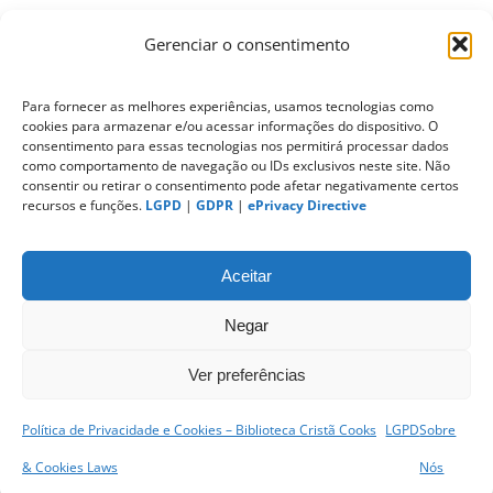
Gerenciar o consentimento
ePrivacy Directive (Diretiva ePrivacidade)
Para fornecer as melhores experiências, usamos tecnologias como
cookies para armazenar e/ou acessar informações do dispositivo. O
PIPEDA (Personal Information Protection
consentimento para essas tecnologias nos permitirá processar dados
and Electronic Documents Act)
como comportamento de navegação ou IDs exclusivos neste site. Não
consentir ou retirar o consentimento pode afetar negativamente certos
recursos e funções.
LGPD
|
GDPR
|
ePrivacy Directive
CONTATO
Aceitar
Negar
Ver preferências
Política de Privacidade e Cookies – Biblioteca Cristã Cooks
LGPD
Sobre
sitemap
|
& Cookies Laws
Nós