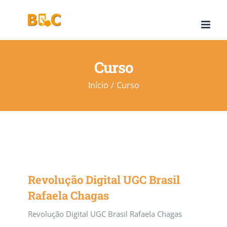
Ir
para
o
conteúdo
Curso
Início
Curso
Revolução Digital UGC Brasil
Rafaela Chagas
Revolução Digital UGC Brasil Rafaela Chagas