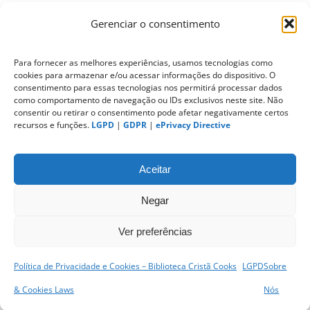
Gerenciar o consentimento
ePrivacy Directive (Diretiva ePrivacidade)
Para fornecer as melhores experiências, usamos tecnologias como
cookies para armazenar e/ou acessar informações do dispositivo. O
PIPEDA (Personal Information Protection
consentimento para essas tecnologias nos permitirá processar dados
and Electronic Documents Act)
como comportamento de navegação ou IDs exclusivos neste site. Não
consentir ou retirar o consentimento pode afetar negativamente certos
recursos e funções.
LGPD
|
GDPR
|
ePrivacy Directive
CONTATO
Aceitar
Negar
Ver preferências
Política de Privacidade e Cookies – Biblioteca Cristã Cooks
LGPD
Sobre
sitemap
|
& Cookies Laws
Nós