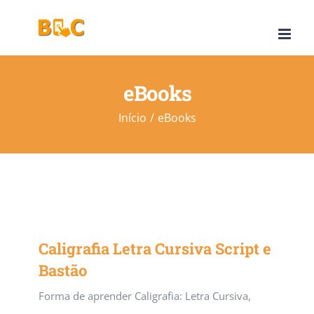
Ir
para
o
conteúdo
eBooks
Início
eBooks
Caligrafia Letra Cursiva Script e
Bastão
Forma de aprender Caligrafia: Letra Cursiva,