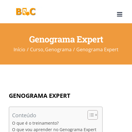
Ir
para
o
conteúdo
Genograma Expert
Início
Curso
Genograma
Genograma Expert
GENOGRAMA EXPERT
Conteúdo
O que é o treinamento?
O que vou aprender no Genograma Expert